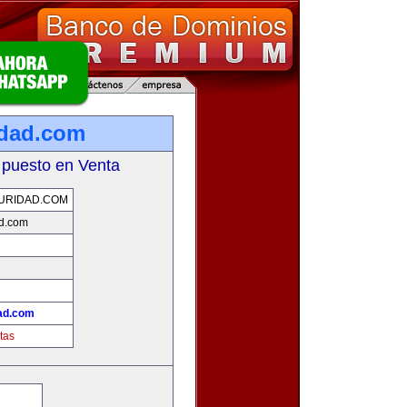
idad.com
 puesto en Venta
URIDAD.COM
ad.com
ad.com
tas