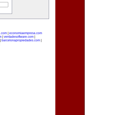
s.com
|
economiaempresa.com
m
|
ventadesoftware.com
|
|
barcelonapropiedades.com
|
|