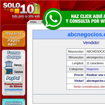
abcnegocios
Vendido!
Mayusculas:
ABCNEGOCI
Minusculas:
abcnegocios.
Longitud:
11 caracteres
Categorias:
Negocios
Precio:
Realizar una o
Visitar!
abcnegocios
Serán consideradas ofer