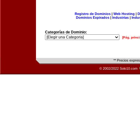
Registro de Dominios
|
Web Hosting
|
D
Dominios Expirados
|
Industrias
|
Indu
Categorías de Dominio:
[Pág. princi
** Precios expre
© 2002/2022 Solo10.com