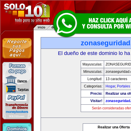
zonasegurida
El dueño de este dominio lo ha
Mayusculas:
ZONASEGURI
Minusculas:
zonaseguridad
Longitud:
13 caracteres
Categorias:
Hogar
,
Portales
Precio:
Realizar una of
Visitar!
zonaseguridad
Serán consideradas ofer
Realizar una Oferta