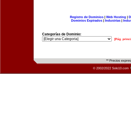
Registro de Dominios
|
Web Hosting
|
D
Dominios Expirados
|
Industrias
|
Indu
Categorías de Dominio:
[Pág. princi
** Precios expre
© 2002/2022 Solo10.com