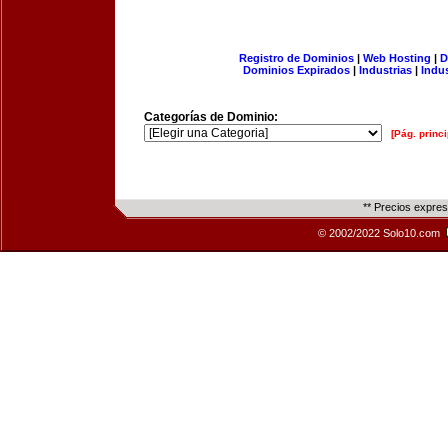
Registro de Dominios
|
Web Hosting
|
D
Dominios Expirados
|
Industrias
|
Indu
Categorías de Dominio:
[Pág. princi
** Precios expre
© 2002/2022 Solo10.com