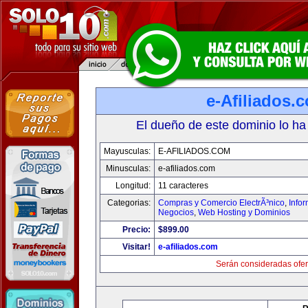
e-Afiliados.
El dueño de este dominio lo ha
Mayusculas:
E-AFILIADOS.COM
Minusculas:
e-afiliados.com
Longitud:
11 caracteres
Categorias:
Compras y Comercio ElectrÃ³nico
,
Info
Negocios
,
Web Hosting y Dominios
Precio:
$899.00
Visitar!
e-afiliados.com
Serán consideradas ofer