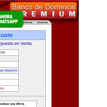
.com
 puesto en Venta
COM
dad
,
Negocios
tas
ealizar una Oferta