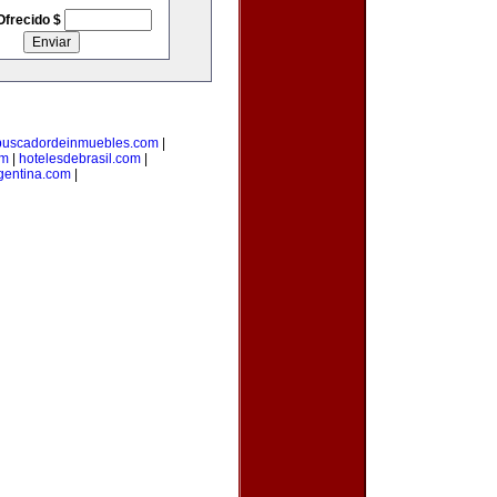
Ofrecido $
buscadordeinmuebles.com
|
om
|
hotelesdebrasil.com
|
gentina.com
|