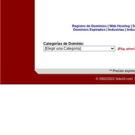
Registro de Dominios
|
Web Hosting
|
D
Dominios Expirados
|
Industrias
|
Indu
Categorías de Dominio:
[Pág. princi
** Precios expre
© 2002/2022 Solo10.com