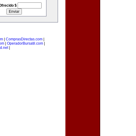
Ofrecido $
om
|
ComprasDirectas.com
|
com
|
OperadorBursatil.com
|
d.net
|