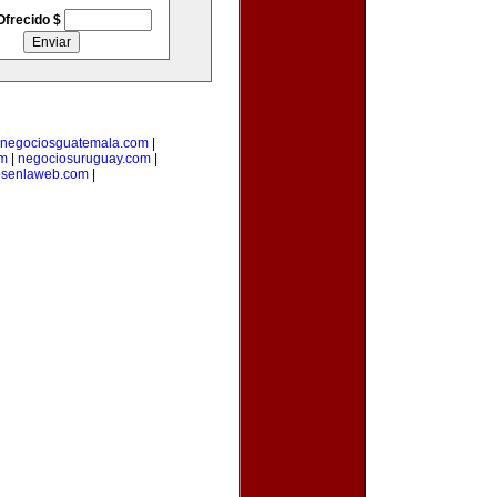
Ofrecido $
negociosguatemala.com
|
om
|
negociosuruguay.com
|
osenlaweb.com
|