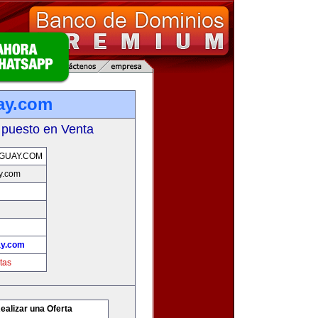
ay.com
 puesto en Venta
GUAY.COM
y.com
ay.com
tas
ealizar una Oferta