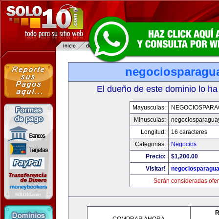
negociosparagu
El dueño de este dominio lo ha
Mayusculas:
NEGOCIOSPARA
Minusculas:
negociosparagua
Longitud:
16 caracteres
Categorias:
Negocios
Precio:
$1,200.00
Visitar!
negociosparagu
Serán consideradas ofer
R