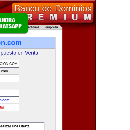
on.com
 puesto en Venta
CION.COM
n.com
n.com
tas
ealizar una Oferta