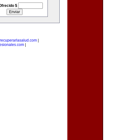
Ofrecido $
recuperarlasalud.com
|
fesionales.com
|