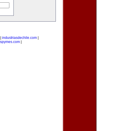
|
industriasdechile.com
|
iospymes.com
|