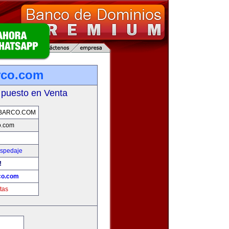
rco.com
 puesto en Venta
BARCO.COM
o.com
ospedaje
!
co.com
tas