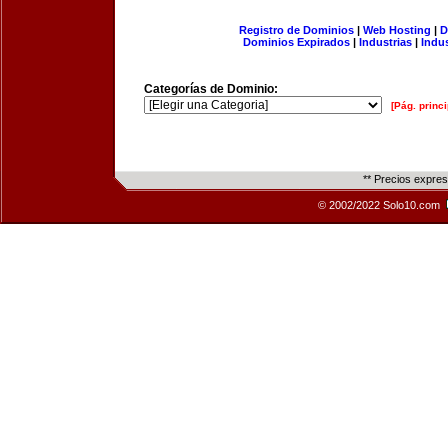
Registro de Dominios
|
Web Hosting
|
D
Dominios Expirados
|
Industrias
|
Indu
Categorías de Dominio:
[Pág. princi
** Precios expre
© 2002/2022 Solo10.com