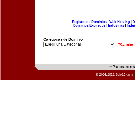
Registro de Dominios
|
Web Hosting
|
D
Dominios Expirados
|
Industrias
|
Indu
Categorías de Dominio:
[Pág. princi
** Precios expre
© 2002/2022 Solo10.com