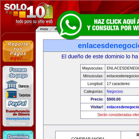
enlacesdenegoc
El dueño de este dominio lo ha
Mayusculas:
ENLACESDENEG
Minusculas:
enlacesdenegocio
Longitud:
17 caracteres
Categorias:
Negocios
Precio:
$900.00
Visitar!
enlacesdenegoci
Serán consideradas ofer
R