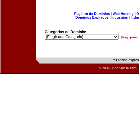
Registro de Dominios
|
Web Hosting
|
D
Dominios Expirados
|
Industrias
|
Indu
Categorías de Dominio:
[Pág. princi
** Precios expre
© 2002/2022 Solo10.com