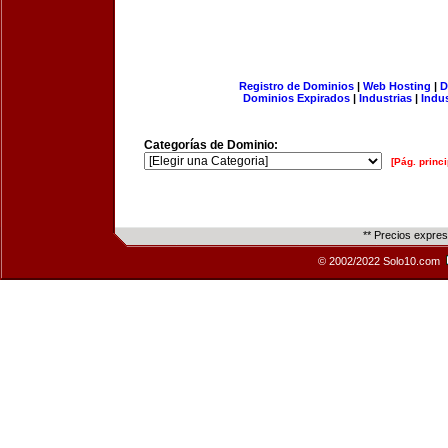
Registro de Dominios
|
Web Hosting
|
D
Dominios Expirados
|
Industrias
|
Indu
Categorías de Dominio:
[Pág. princi
** Precios expre
© 2002/2022 Solo10.com