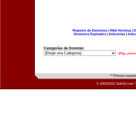
Registro de Dominios
|
Web Hosting
|
D
Dominios Expirados
|
Industrias
|
Indu
Categorías de Dominio:
[Pág. princi
** Precios expre
© 2002/2022 Solo10.com