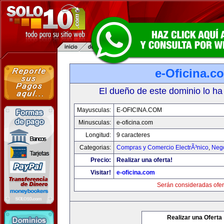
e-Oficina.c
El dueño de este dominio lo ha
Mayusculas:
E-OFICINA.COM
Minusculas:
e-oficina.com
Longitud:
9 caracteres
Categorias:
Compras y Comercio ElectrÃ³nico
,
Neg
Precio:
Realizar una oferta!
Visitar!
e-oficina.com
Serán consideradas ofer
Realizar una Oferta