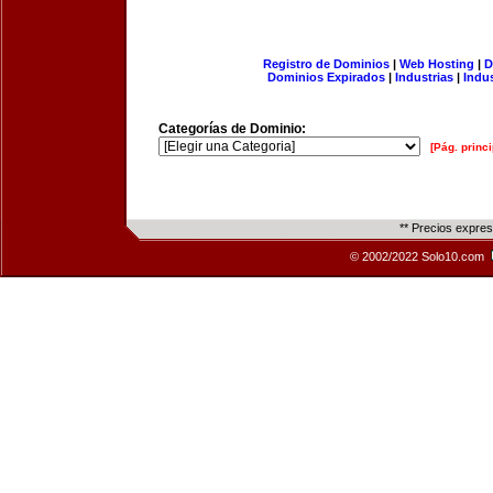
Registro de Dominios
|
Web Hosting
|
D
Dominios Expirados
|
Industrias
|
Indu
Categorías de Dominio:
[Pág. princi
** Precios expre
© 2002/2022 Solo10.com