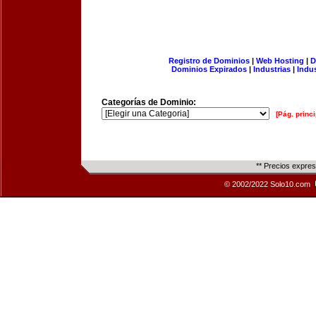
Registro de Dominios
|
Web Hosting
|
D
Dominios Expirados
|
Industrias
|
Indu
Categorías de Dominio:
[Pág. princi
** Precios expre
© 2002/2022 Solo10.com